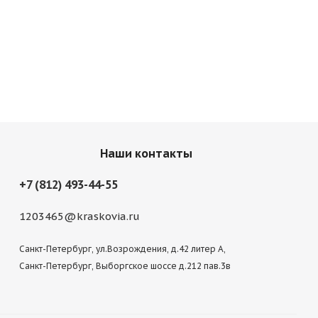
Наши контакты
+7 (812) 493-44-55
ый
светло-серый
серый
Мокрый асфальт
1203465@kraskovia.ru
Санкт-Петербург, ул.Возрождения, д.42 литер А,
Санкт-Петербург, Выборгское шоссе д.212 пав.3в
еленый
хаки зеленый
Камуфляжный
Синий
зеленый