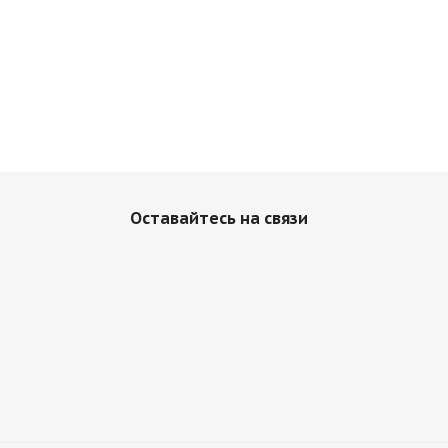
Шагрень:
Крупная
Цвет:
Оставайтесь на связи
черный
бел
темно-зеленый
сине-з