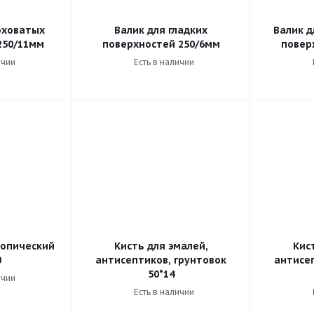
оховатых
Валик для гладких
Валик д
250/11мм
поверхностей 250/6мм
повер
ичии
Есть в наличии
копический
Кисть для эмалей,
Кис
0
антисептиков, грунтовок
антисеп
50*14
ичии
Есть в наличии