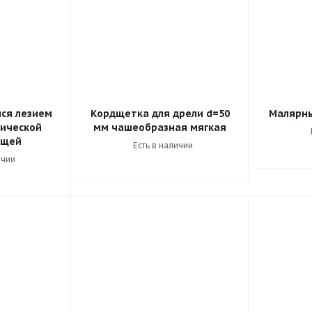
ся лезием
Кордщетка для дрели d=50
Малярны
лической
мм чашеобразная мягкая
ющей
Есть в наличии
ичии