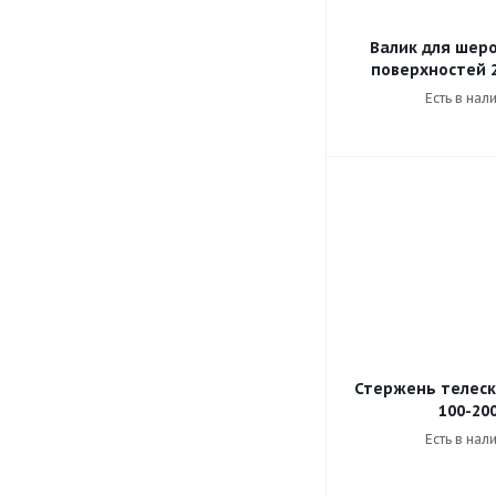
Валик для шер
поверхностей 
Есть в нал
Стержень телес
100-20
Есть в нал