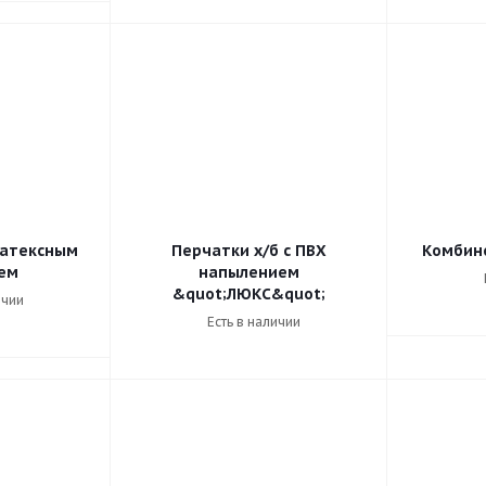
латексным
Перчатки х/б с ПВХ
Комбин
ем
напылением
&quot;ЛЮКС&quot;
ичии
Есть в наличии