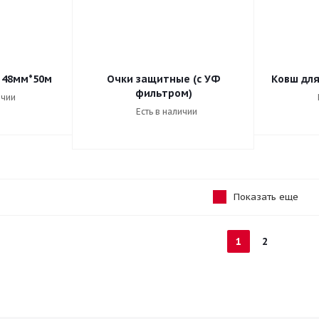
 48мм*50м
Очки защитные (с УФ
Ковш для 
фильтром)
ичии
Есть в наличии
Показать еще
1
2