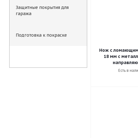
Защитные покрытия для
гаража
Подготовка к покраске
Нож с ломающим
18 мм с метал
Инструмент для нанесения
направля
Есть в нал